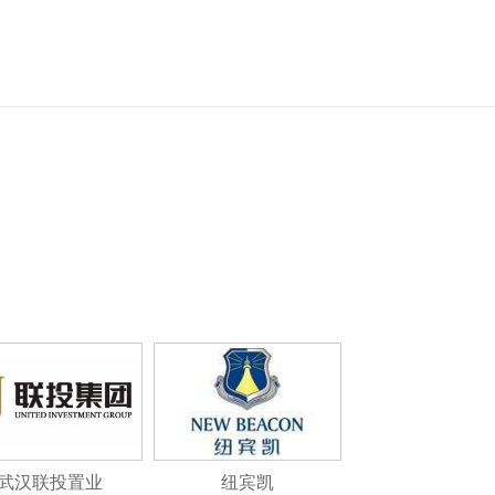
武汉联投置业
纽宾凯